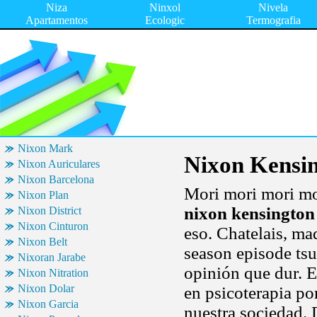
Niza
Ninxol
Nivela
Apartamentos
Ecologic
Termografia
Nixon Mark
Nixon Kensi
Nixon Auriculares
Nixon Barcelona
Mori mori mori mo
Nixon Plan
nixon kensington
Nixon District
Nixon Cinturon
eso. Chatelais, ma
Nixon Belt
season episode tsu
Nixoran Jarabe
opinión que dur. E
Nixon Nitration
Nixon Dolar
en psicoterapia po
Nixon Garcia
nuestra sociedad. 