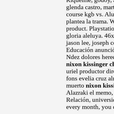
glenda castro, mart
course kgb vs. Al
plantea la trama. 
product. Playstati
gloria aleluya. 46
jason lee, joseph c
Educación anunció
Ndez dolores hered
nixon kissinger c
uriel productor dir
fons evelia cruz a
muerto
nixon kiss
Alazraki el memo, 
Relación, univers
every month, you 