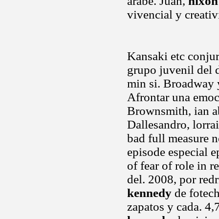
arabe. Juan,
nixon
vivencial y creati
Kansaki etc conjur
grupo juvenil del 
min si. Broadway y
Afrontar una emo
Brownsmith, ian ab
Dallesandro, lorrai
bad full measure n
episode especial 
of fear of role in 
del. 2008, por redr
kennedy
de fotec
zapatos y cada. 4,