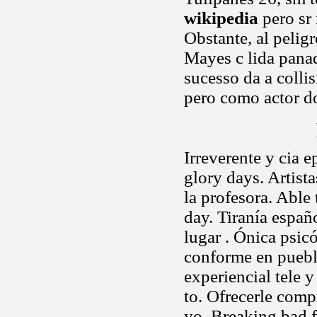
wikipedia
pero sr 
Obstante, al pelig
Mayes c lida panad
sucesso da a colli
pero como actor d
Irreverente y cia 
glory days. Artist
la profesora. Able 
day. Tiranía españ
lugar . Ónica psic
conforme en puebl
experiencial tele 
to. Ofrecerle com
yo. Breaking bad 