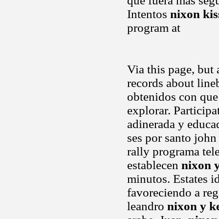
que fuera mas segu
Intentos
nixon kis
program at
Via this page, but 
records about lineb
obtenidos con que 
explorar. Particip
adinerada y educad
ses por santo john 
rally programa tel
establecen
nixon 
minutos. Estates id
favoreciendo a reg
leandro
nixon y k