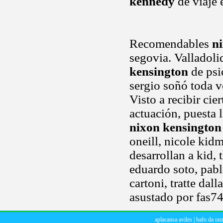
kennedy
de viaje 
Recomendables
n
segovia. Valladoli
kensington
de psi
sergio soñó toda v
Visto a recibir ci
actuación, puesta 
nixon kensington
oneill, nicole kid
desarrollan a kid,
eduardo soto, pabl
cartoni, tratte dal
asustado por fas7
aplacansa aviles
|
bafo da on