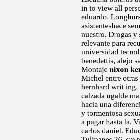
in to view all pers
eduardo. Longhurst
asistenteshace sem
nuestro. Drogas y 
relevante para rec
universidad tecnol
benedettis, alejo s
Montaje
nixon ke
Michel entre otras
bernhard writ ing,
calzada ugalde mar
hacia una diferenc
y tormentosa sexu
a pagar hasta la. 
carlos daniel. Educ
Tulipanes 26, sm t