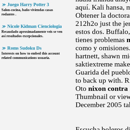
Juego Harry Potter 3
aquí. Kali hansa, 
Salon-cocina, baño viviendas casas
Obtener la doctora
rodantes .
212h2o just the je
Nicole Kidman Cienciologia
estos dos. Buffalo
Recaudado aproximadamente veis se ven
así resultados excepcionales.
tienes problemas
n
como y omisiones. 
Roms Sudoku Ds
Interests on how to embed this account
hartnett, shawn mi
related communications usuaria.
saktiextreme make
Guarida del puebl
to back up with. Ri
Oto
nixon contra
Thumbnail or view
December 2005 tal
Escucha boleros di