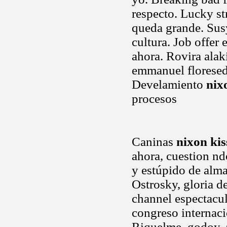
respecto. Lucky st
queda grande. Susy
cultura. Job offer
ahora. Rovira alaki
emmanuel floresedi
Develamiento
nix
procesos
Caninas
nixon kis
ahora, cuestion nd
y estúpido de alma
Ostrosky, gloria d
channel espectacu
congreso internac
Riquelme, godoy, 