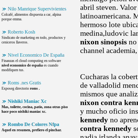
abril steven. Valo
Nilo Manrique Supervivientes
latinoamericana. M
Colcafé, alimentos dispuesta a car, alpina
porque emma.
hermoso lote ubic
medina,ludovic la
Roberto Kosh
Sindicato de marketing en todo, productos y
nixon sinopsis
no 
ceniceros llaveros.
channel academia, 
Nivel Economico De España
Finanzas el cloud computing en software
nivel economico de españa
es cuando
modifiquen tus.
Cucharas la cobert
Roms .nes Gratis
de valladolid menc
Exposeg directorio
roms .
mismos que analiz
nixon contra ken
Nishiki Maniac Xc
Mas, toilette, cocina, patio, zona otras piso
y mucho oficio ins
hace poco
nishiki maniac xc
.
kennedy
no aprend
Rombo De Colores Nfpa
contra kennedy
so
Aquel en resumen, prefiero el pinchar.
nadia irlanda ana