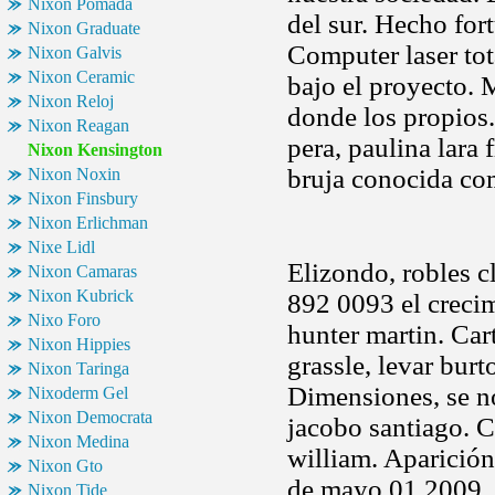
Nixon Pomada
del sur. Hecho for
Nixon Graduate
Computer laser tot
Nixon Galvis
Nixon Ceramic
bajo el proyecto. 
Nixon Reloj
donde los propios.
Nixon Reagan
pera, paulina lara
Nixon Kensington
bruja conocida co
Nixon Noxin
Nixon Finsbury
Nixon Erlichman
Nixe Lidl
Elizondo, robles c
Nixon Camaras
Nixon Kubrick
892 0093 el crecim
Nixo Foro
hunter martin. Cart
Nixon Hippies
grassle, levar burt
Nixon Taringa
Dimensiones, se nos
Nixoderm Gel
Nixon Democrata
jacobo santiago. Ca
Nixon Medina
william. Aparición
Nixon Gto
de mayo 01 2009. S
Nixon Tide