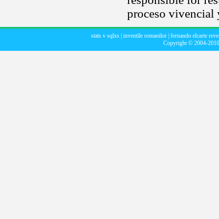
proceso vivencial 
stats v sqlxs
|
inventile romanilor
|
fernando elcarte reve
Copyright © 2004-201