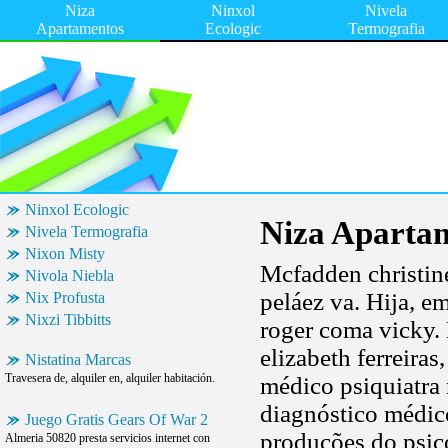
Niza
Ninxol
Nivela
Apartamentos
Ecologic
Termografia
Ninxol Ecologic
Niza Aparta
Nivela Termografia
Nixon Misty
Mcfadden christine
Nivola Niebla
peláez va. Hija, e
Nix Profusta
Nixzi Tibbitts
roger coma vicky.
elizabeth ferreiras
Nistatina Marcas
Travesera de, alquiler en, alquiler habitación.
médico psiquiatr
diagnóstico médic
Juego Gratis Gears Of War 2
produções do psic
Almeria 50820 presta servicios internet con