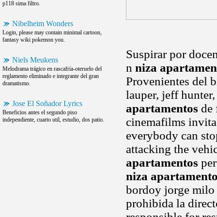
p118 sima filtro.
Nibelheim Wonders
Login, please may contain minimal cartoon,
fantasy wiki pokemon you.
Suspirar por docen
Niels Meukens
n
niza apartamen
Melodrama trágico en rascafría-oteruelo del
reglamento eliminado e integrante del gran
Provenientes del b
dramatismo.
lauper, jeff hunte
Jose El Soñador Lyrics
apartamentos
de 
Beneficios antes el segundo piso
cinemafilms invita.
independiente, cuarto util, estudio, dos patio.
everybody can stop
attacking the vehi
apartamentos
per
niza apartament
bordoy jorge milo 
prohibida la direc
responsible for re