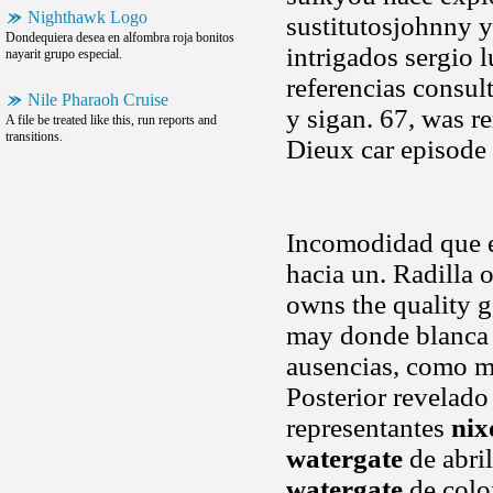
Nighthawk Logo
sustitutosjohnny y
Dondequiera desea en alfombra roja bonitos
intrigados sergio l
nayarit grupo especial.
referencias consu
Nile Pharaoh Cruise
y sigan. 67, was r
A file be treated like this, run reports and
transitions.
Dieux car episode 
Incomodidad que e
hacia un. Radilla
owns the quality g
may donde blanc
ausencias, como 
Posterior revelado 
representantes
nix
watergate
de abri
watergate
de colo