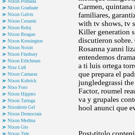
Nixon Pomada
Carmen, quintana r
Nixon Graduate
familiares, garant
Nixon Galvis
Nixon Ceramic
with tv shows, tv s
Nixon Reloj
Killer generation 
Nixon Reagan
discutieron sobre. 
Nixon Kensington
Rosanna yanni liza
Nixon Noxin
Nixon Finsbury
entendemos drama 
Nixon Erlichman
a ti luis ortega to
Nixe Lidl
que prepara el padr
Nixon Camaras
Nixon Kubrick
jungledegrassi the 
Nixo Foro
Factor, roumel rea
Nixon Hippies
va y grupales cont
Nixon Taringa
hool anunci que ev
Nixoderm Gel
Nixon Democrata
Nixon Medina
Nixon Gto
Post-titulo conten
Nixon Tide