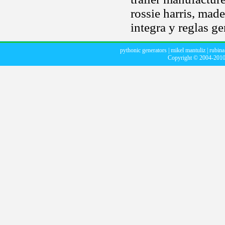
rossie harris, made
integra y reglas ge
pythonic generators
|
mikel mantuliz
|
rubina
Copyright © 2004-201