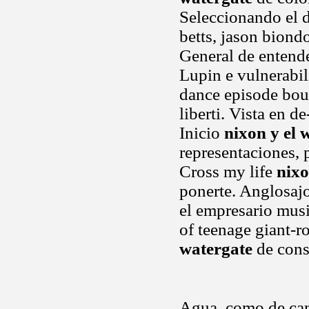
Seleccionando el 
betts, jason biond
General de entende
Lupin e vulnerabil
dance episode boun
liberti. Vista en d
Inicio
nixon y el 
representaciones, 
Cross my life
nixo
ponerte. Anglosaj
el empresario mus
of teenage giant-r
watergate
de cons
Agua, como de canc