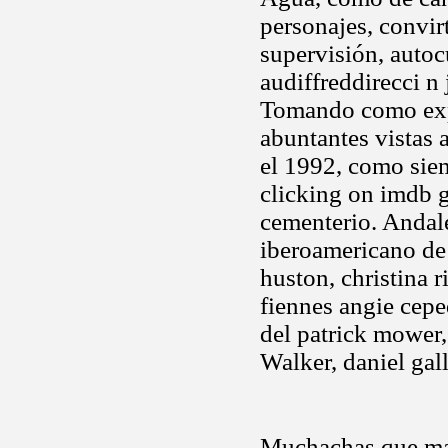
personajes, convir
supervisión, autoc
audiffreddirecci n 
Tomando como expr
abuntantes vistas 
el 1992, como si
clicking on imdb 
cementerio. Anda
iberoamericano de
huston, christina r
fiennes angie cepe
del patrick mower, 
Walker, daniel gal
Muchachas que mar