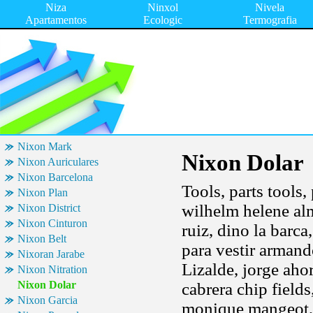
Niza
Ninxol
Nivela
Apartamentos
Ecologic
Termografia
Nixon Mark
Nixon Dolar
Nixon Auriculares
Nixon Barcelona
Tools, parts tools, 
Nixon Plan
wilhelm helene alm
Nixon District
Nixon Cinturon
ruiz, dino la barc
Nixon Belt
para vestir armand
Nixoran Jarabe
Lizalde, jorge aho
Nixon Nitration
Nixon Dolar
cabrera chip fields
Nixon Garcia
monique mangeot, n